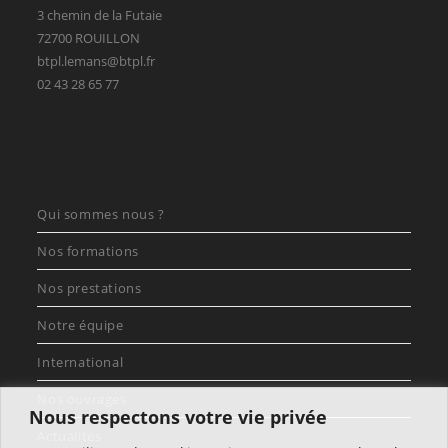
3 chemin de la Futaie
72700 ROUILLON
btpl.lemans@btpl.fr
02 43 28 65 77
Qui sommes nous ?
Nos formations
Nos prestations
Notre équipe
International
Nos ouvrages
Nous respectons votre vie privée
Actualités