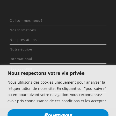
Qui sommes nous ?
Nos formations
Nos prestations
Notre équipe
International
Nos ouvrages
Nous respectons votre vie privée
Actualités
Nous utilisons des cookies uniquement pour analyser la
Contact
fréquentation de notre site. En cliquant sur "poursuivre"
ou en poursuivant votre navigation, vous reconnaissez
avoir pris connaissance de ces conditions et les accepter.
Créé par Numeval
Poursuivre