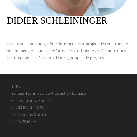
DIDIER SCHLEININGER
Que ce soit sur leur système fourrager, leur projets de construction
de bâtiment, ou sur les performances techniques et économiques
j’accompagne les éleveurs de mes groupes de progrès.
BTPL
Bureau Technique de Production Laitière
3 chemin de la Futaie
72700 ROUILLON
btpl.lemans@btpl.fr
02 43 28 65 77