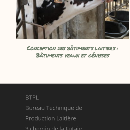
Conception des bâtiments laitiers :
Bâtiments veaux et génisses
BTPL
Bureau Technique de
Production Laitière
3 chemin de la Futaie