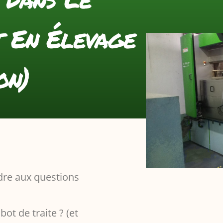
t En Élevage
on)
dre aux questions
ot de traite ? (et