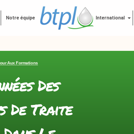
Notre équipe
International
our Aux Formations
nnées Des
s De Traite
 Dans Le