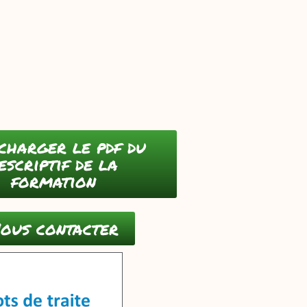
charger le pdf du
escriptif de la
formation
ous contacter