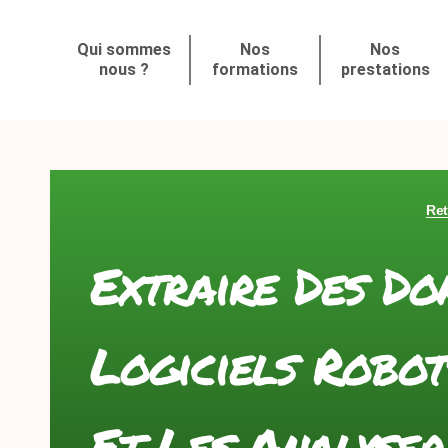
Qui sommes
Nos
Nos
nous ?
formations
prestations
Ret
Extraire Des Do
Logiciels Robot
Et Les Analyser