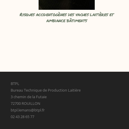
Risques accidentogènes des vaches laitières et
ambiance bâtiments
BTPL
Bureau Technique de Production Laitière
3 chemin de la Futaie
72700 ROUILLON
btpl.lemans@btpl.fr
02 43 28 65 77