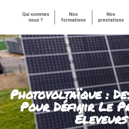
Qui sommes
Nos
Nos
nous ?
formations
prestations
Photovoltaïque : De
Pour Définir Le P
Éleveurs