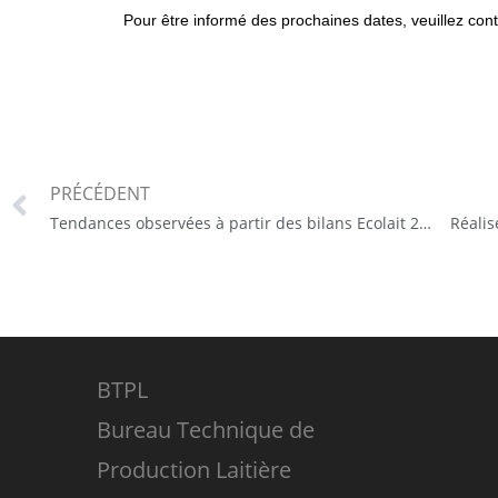
Pour être informé des prochaines dates, veuillez con
PRÉCÉDENT
Tendances observées à partir des bilans Ecolait 2022
BTPL
Bureau Technique de
Production Laitière