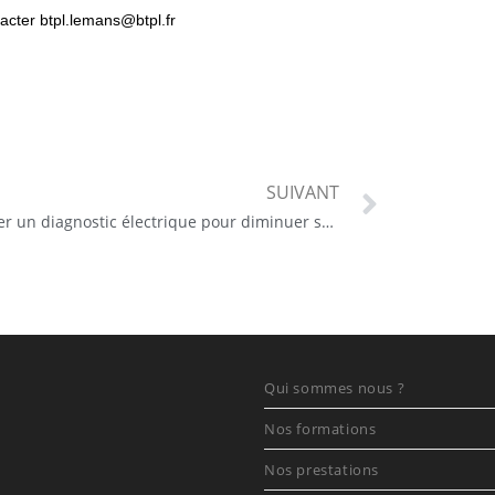
tacter btpl.lemans@btpl.fr
SUIVANT
Réaliser un diagnostic électrique pour diminuer sa consommation
Qui sommes nous ?
Nos formations
Nos prestations