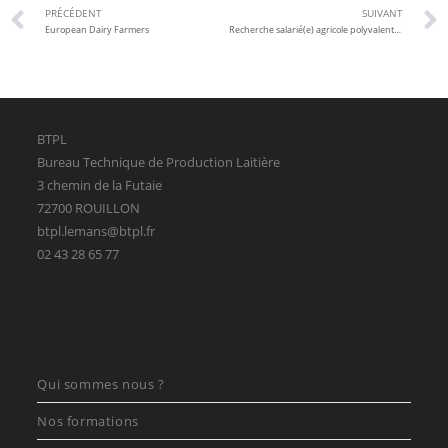
PRÉCÉDENT
SUIVANT
European Dairy Farmers
Recherche salarié(e) agricole polyvalent(e)
BTPL
Bureau Technique de Production Laitière
3 chemin de la Futaie
72700 ROUILLON
btpl.lemans@btpl.fr
02 43 28 65 77
Qui sommes nous ?
Nos formations