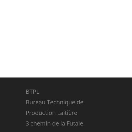
BTPL
Bureau Technique de
Production Laitière
3 chemin de la Futaie