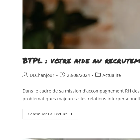
BTPL : votre aide au recrutem
Auteur/autrice
Publication
Post
DLChanjour
28/08/2024
Actualité
de
publiée :
category:
la
Dans le cadre de sa mission d'accompagnement RH des ex
publication :
problématiques majeures : les relations interpersonnell
BTPL :
Continuer La Lecture
Votre
Aide
Au
Recrutement
Dans