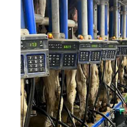
Atout
Pour
Les
Éleveurs
Laitiers