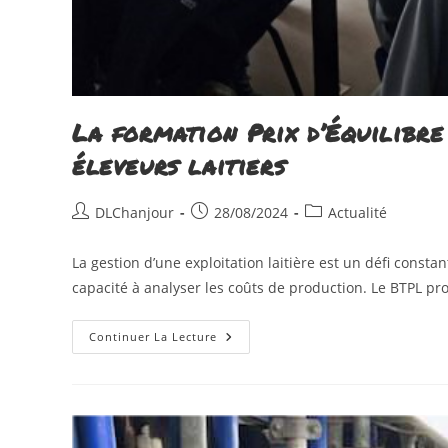
La formation Prix d’Équilibre
éleveurs laitiers
Auteur/autrice
Publication
Post
DLChanjour
28/08/2024
Actualité
de
publiée :
category:
la
La gestion d’une exploitation laitière est un défi cons
publication :
capacité à analyser les coûts de production. Le BTPL 
La
Continuer La Lecture
Formation
Prix
D’Équilibre
Du
BTPL
:
Un