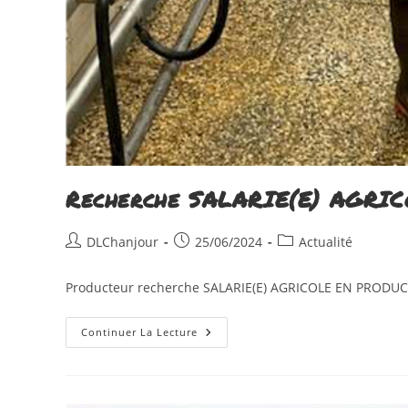
Recherche SALARIE(E) AGRI
Auteur/autrice
Publication
Post
DLChanjour
25/06/2024
Actualité
de
publiée :
category:
la
Producteur recherche SALARIE(E) AGRICOLE EN PRODUC
publication :
Recherche
Continuer La Lecture
SALARIE(E)
AGRICOLE
EN
PRODUCTION
LAITIERE