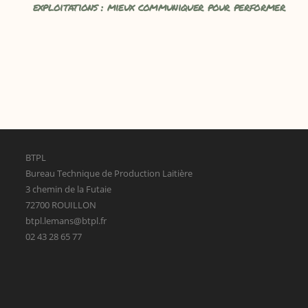
exploitations : mieux communiquer pour performer
BTPL
Bureau Technique de Production Laitière
3 chemin de la Futaie
72700 ROUILLON
btpl.lemans@btpl.fr
02 43 28 65 77