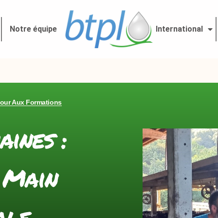
Notre équipe
International
our Aux Formations
ines :
 Main
ale