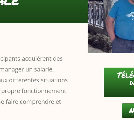
icipants acquièrent des
anager un salarié.
Télé
 différentes situations
d
on propre fonctionnement
se faire comprendre et
N