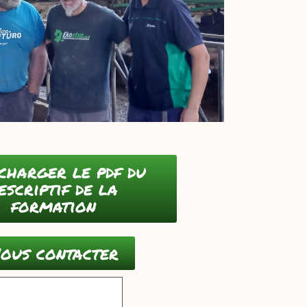
charger le pdf du
escriptif de la
formation
ous contacter