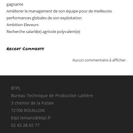
gagnante
Améliorer le management de son équipe pour de meilleures
performances globales de son exploitation
Ambition Eleveurs
Recherche salarié(e) agricole polyvalent(e)
Recent Comments
Aucun commentaire à afficher.
BTPL
Bureau Technique de Production Laitière
3 chemin de la Futaie
72700 ROUILLON
btpl.lemans@btpl.fr
02 43 28 65 77