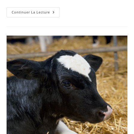
Adapter
Continuer La Lecture
Sa
Stratégie
À
La
Conjoncture
Et
Au
Climat