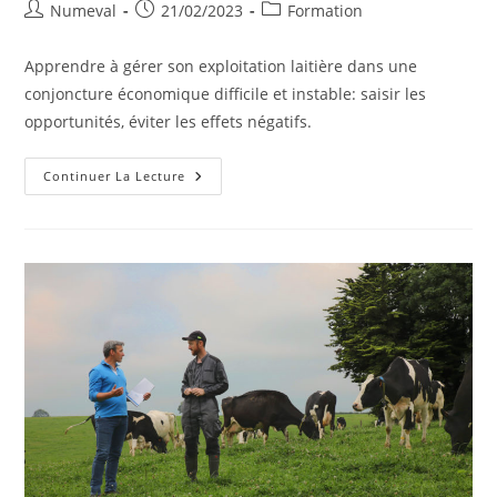
Auteur/autrice
Publication
Post
Numeval
21/02/2023
Formation
de
publiée :
category:
la
Apprendre à gérer son exploitation laitière dans une
publication :
conjoncture économique difficile et instable: saisir les
opportunités, éviter les effets négatifs.
Gérer
Continuer La Lecture
Son
Exploitation
Laitière
Dans
Un
Contexte
D’inflation
Des
Intrants