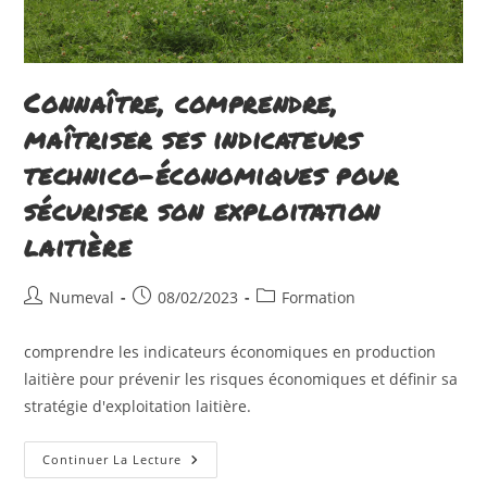
Connaître, comprendre,
maîtriser ses indicateurs
technico-économiques pour
sécuriser son exploitation
laitière
Auteur/autrice
Publication
Post
Numeval
08/02/2023
Formation
de
publiée :
category:
la
comprendre les indicateurs économiques en production
publication :
laitière pour prévenir les risques économiques et définir sa
stratégie d'exploitation laitière.
Connaître,
Continuer La Lecture
Comprendre,