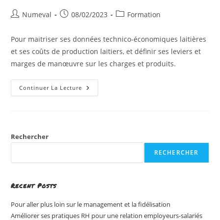
Auteur/autrice
Publication
Post
Numeval
08/02/2023
Formation
de
publiée :
category:
la
Pour maitriser ses données technico-économiques laitières
publication :
et ses coûts de production laitiers, et définir ses leviers et
marges de manœuvre sur les charges et produits.
Analyser
Continuer La Lecture
Et
Comparer
Ses
Résultats
Technico-
Économiques
En
Rechercher
Exploitation
Laitière
RECHERCHER
Et
Construire
Un
Plan
D’action
Recent Posts
Pour
L’année
Pour aller plus loin sur le management et la fidélisation
À
Venir
Améliorer ses pratiques RH pour une relation employeurs-salariés