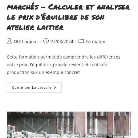
marchés – Calculer et analyser
le prix d’équilibre de son
atelier laitier
Auteur/autrice
Publication
Post
DLChanjour
27/03/2024
Formation
de
publiée :
category:
la
Cette formation permet de comprendre les différences
publication :
entre prix d'équilibre, prix de revient et coûts de
production sur un exemple concret
Comprendre
Continuer La Lecture
La
Dynamique
Des
Marchés
–
Calculer
Et
Analyser
Le
Prix
D’équilibre