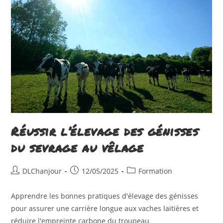
Skip
to
content
Réussir l’élevage des génisses
du sevrage au vêlage
Auteur/autrice
Publication
Post
DLChanjour
12/05/2025
Formation
de
publiée :
category:
la
Apprendre les bonnes pratiques d'élevage des génisses
publication :
pour assurer une carrière longue aux vaches laitières et
réduire l'empreinte carbone du troupeau