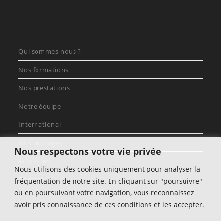
Qui sommes nous ?
Nos formations
Nos prestations
Notre équipe
International
Nos ouvrages
Nous respectons votre vie privée
Actualités
Nous utilisons des cookies uniquement pour analyser la
Contact
fréquentation de notre site. En cliquant sur "poursuivre"
ou en poursuivant votre navigation, vous reconnaissez
avoir pris connaissance de ces conditions et les accepter.