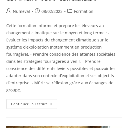
Auteur/autrice
Publication
Post
Numeval
08/02/2023
Formation
de
publiée :
category:
la
Cette formation informe et prépare les éleveurs au
publication :
changement climatique sur le moyen et long terme : -
Évaluer les impacts du changement climatique sur le
système d’exploitation (notamment en production
fourragère). - Prendre conscience des attentes sociétales
dans les stratégies fourragères à venir. - Prendre
conscience des différents leviers possibles et pouvoir les
adapter dans son contexte d’exploitation et ses objectifs
d’entreprise. - Mûrir sa réflexion grâce aux échanges de
groupe.
Réchauffement
Continuer La Lecture
Climatique,
Système
Fourrager
Des
Bovins
Et