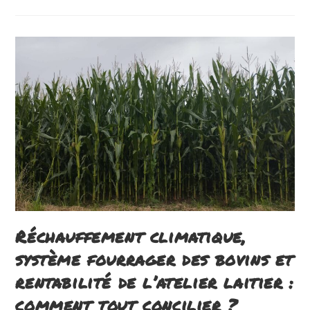
Maîtriser
Ses
Indicateurs
Technico-
Économiques
Pour
Sécuriser
Son
Exploitation
Laitière
Réchauffement climatique,
système fourrager des bovins et
rentabilité de l’atelier laitier :
comment tout concilier ?