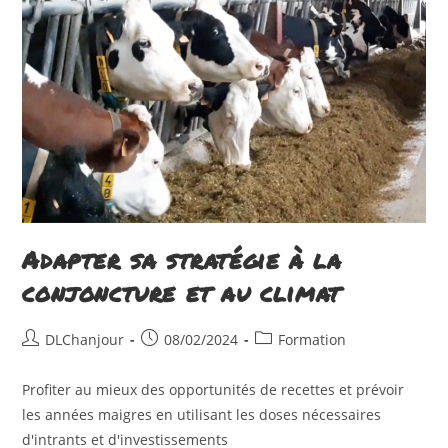
De
Son
Atelier
Laitier
Adapter sa stratégie à la
conjoncture et au climat
Auteur/autrice
Publication
Post
DLChanjour
08/02/2024
Formation
de
publiée :
category:
la
Profiter au mieux des opportunités de recettes et prévoir
publication :
les années maigres en utilisant les doses nécessaires
d'intrants et d'investissements