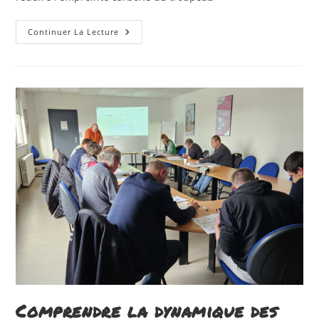
Réussir
Continuer La Lecture
L’élevage
Des
Génisses
Du
Sevrage
Au
Vêlage
Comprendre la dynamique des