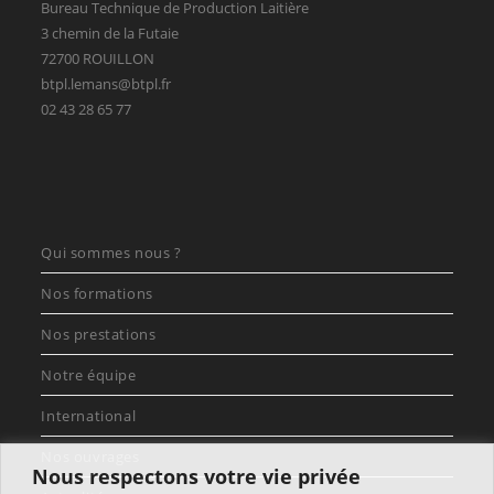
Bureau Technique de Production Laitière
3 chemin de la Futaie
72700 ROUILLON
btpl.lemans@btpl.fr
02 43 28 65 77
Qui sommes nous ?
Nos formations
Nos prestations
Notre équipe
International
Nos ouvrages
Nous respectons votre vie privée