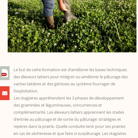
Le but de cette formation est d’améliorer les bases techniques
des éleveurs laitiers pour intégrer ou améliorer le pâturage des
vaches laitières et des génisses au système fourrager de
l’exploitation.
Les stagiaires appréhendent les 3 phases de développement
des graminées et légumineuses, concurrences et
complémentarité. Les éleveurs laitiers apprennent les stades
d’entrée au pâturage et de sortie du pâturage: stratégies et
repères dans la prairie. Quelle conduite tenir pour ses prairies
en cas de sécheresse et que faire si surpâturage. Les stagiaires