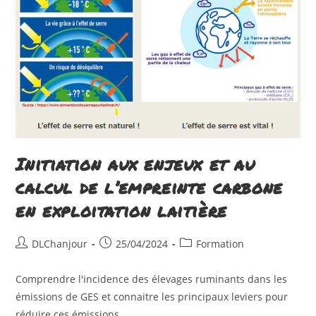
Mieux
Communiquer
Pour
Performer
Initiation aux enjeux et au
calcul de l’empreinte carbone
en exploitation laitière
Auteur/autrice
Publication
Post
DLChanjour
25/04/2024
Formation
de
publiée :
category:
la
Comprendre l'incidence des élevages ruminants dans les
publication :
émissions de GES et connaitre les principaux leviers pour
réduire ces émissions