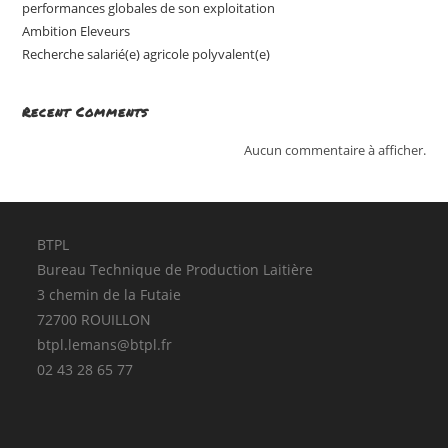
performances globales de son exploitation
Ambition Eleveurs
Recherche salarié(e) agricole polyvalent(e)
Recent Comments
Aucun commentaire à afficher.
BTPL
Bureau Technique de Production Laitière
3 chemin de la Futaie
72700 ROUILLON
btpl.lemans@btpl.fr
02 43 28 65 77