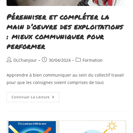
Pérenniser et compléter la
main d’oeuvre des exploitations
: mieux communiquer pour
performer
Auteur/autrice
Publication
Post
DLChanjour
30/04/2024
Formation
de
publiée :
category:
la
Apprendre à bien communiquer au sein du collectif travail
publication :
pour que les consignes soient comprises de tous
Pérenniser
Continuer La Lecture
Et
Compléter
La
Main
D’oeuvre
Des
Exploitations
: