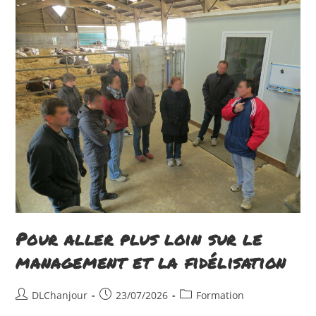
Skip
to
content
Pour aller plus loin sur le
management et la fidélisation
Auteur/autrice
Publication
Post
DLChanjour
23/07/2026
Formation
de
publiée :
category: