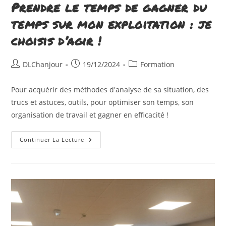
Prendre le temps de gagner du
temps sur mon exploitation : je
choisis d’agir !
Auteur/autrice
Publication
Post
DLChanjour
19/12/2024
Formation
de
publiée :
category:
la
Pour acquérir des méthodes d'analyse de sa situation, des
publication :
trucs et astuces, outils, pour optimiser son temps, son
organisation de travail et gagner en efficacité !
Prendre
Continuer La Lecture
Le
Temps
De
Gagner
Du
Temps
Sur
Mon
Exploitation
:
Je
Choisis