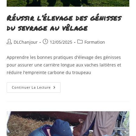
Réussir l’élevage des génisses
du sevrage au vêlage
Auteur/autrice
Publication
Post
DLChanjour
12/05/2025
Formation
de
publiée :
category:
la
Apprendre les bonnes pratiques d'élevage des génisses
publication :
pour assurer une carrière longue aux vaches laitières et
réduire l'empreinte carbone du troupeau
Réussir
Continuer La Lecture
L’élevage
Des
Génisses
Du
Sevrage
Au
Vêlage