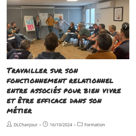
D’agir
!
Travailler sur son
fonctionnement relationnel
entre associés pour bien vivre
et être efficace dans son
métier
Auteur/autrice
Publication
Post
DLChanjour
16/10/2024
Formation
de
publiée :
category: