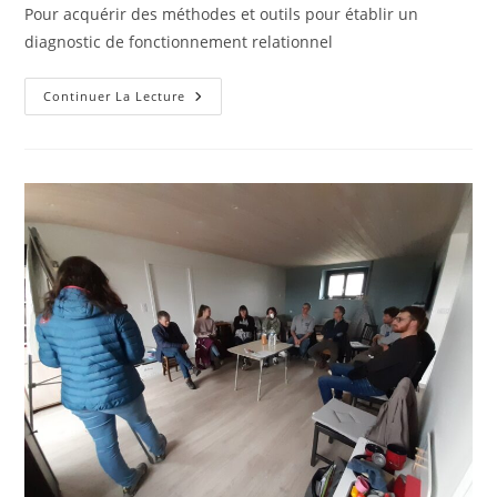
la
Pour acquérir des méthodes et outils pour établir un
publication :
diagnostic de fonctionnement relationnel
Travailler
Continuer La Lecture
Sur
Son
Fonctionnement
Relationnel
Entre
Associés
Pour
Bien
Vivre
Et
Être
Efficace
Dans
Son
Métier