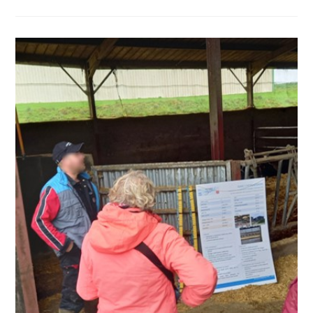
Pratiques
RH
Pour
Une
Relation
Employeurs-
Salariés
Gagnante