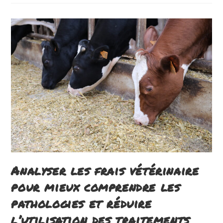
De
Son
Équipe
Pour
De
Meilleures
Performances
Globales
De
Son
Exploitation
Analyser les frais vétérinaire
pour mieux comprendre les
pathologies et réduire
l’utilisation des traitements