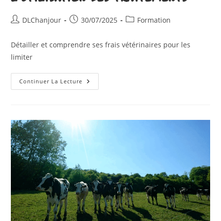
Auteur/autrice
Publication
Post
DLChanjour
30/07/2025
Formation
de
publiée :
category:
la
Détailler et comprendre ses frais vétérinaires pour les
publication :
limiter
Analyser
Continuer La Lecture
Les
Frais
Vétérinaire
Pour
Mieux
Comprendre
Les
Pathologies
Et
Réduire
L’utilisation
Des
Traitements