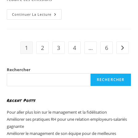
Initiation
Continuer La Lecture
Aux
Enjeux
Et
Au
Calcul
De
L’empreinte
1
2
3
4
…
6
Aller à 
Carbone
En
Exploitation
Laitière
Rechercher
RECHERCHER
Recent Posts
Pour aller plus loin sur le management et la fidélisation
Améliorer ses pratiques RH pour une relation employeurs-salariés
gagnante
Améliorer le management de son équipe pour de meilleures