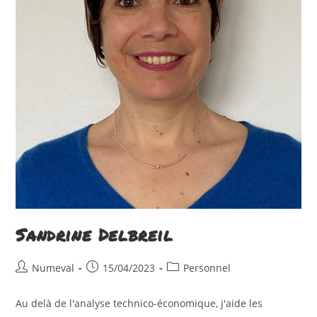
Sandrine Delbreil
Auteur/autrice
Publication
Post
Numeval
15/04/2023
Personnel
de
publiée :
category:
la
Au delà de l'analyse technico-économique, j'aide les
publication :