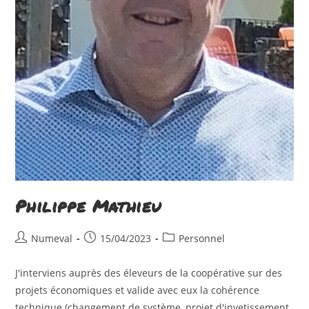
Philippe Mathieu
Auteur/autrice
Publication
Post
Numeval
15/04/2023
Personnel
de
publiée :
category:
la
J'interviens auprès des éleveurs de la coopérative sur des
publication :
projets économiques et valide avec eux la cohérence
technique (changement de système, projet d'invetissement,