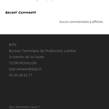
Recent Comments
Aucun commentaire à afficher.
BTPL
Bureau Technique de Production Laitière
3 chemin de la Futaie
72700 ROUILLON
btpl.lemans@btpl.fr
02 43 28 65 77
Qui sommes nous ?