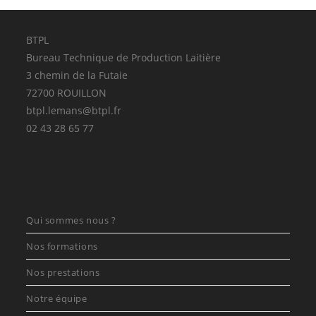
BTPL
Bureau Technique de Production Laitière
3 chemin de la Futaie
72700 ROUILLON
btpl.lemans@btpl.fr
02 43 28 65 77
Qui sommes nous ?
Nos formations
Nos prestations
Notre équipe