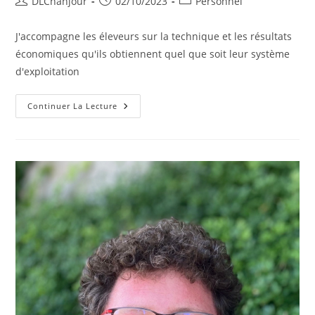
Auteur/autrice
Publication
Post
DLChanjour
02/10/2023
Personnel
de
publiée :
category:
la
J'accompagne les éleveurs sur la technique et les résultats
publication :
économiques qu'ils obtiennent quel que soit leur système
d'exploitation
Morgane
Continuer La Lecture
KIENTZ