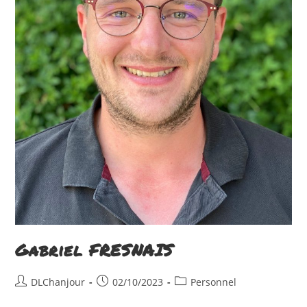
Gabriel FRESNAIS
Auteur/autrice
Publication
Post
DLChanjour
02/10/2023
Personnel
de
publiée :
category: