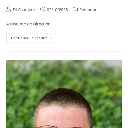
Auteur/autrice
Publication
Post
DLChanjour
02/10/2023
Personnel
de
publiée :
category:
la
Assistante de Direction
publication :
Pascale
Continuer La Lecture
AMBROS