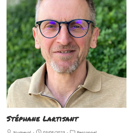
Stéphane Lartisant
Auteur/autrice
Publication
Post
Numeval
03/05/2023
Personnel