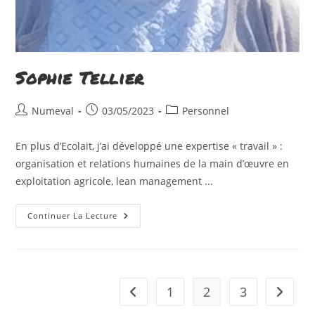
Sophie Tellier
Auteur/autrice
Publication
Post
Numeval
03/05/2023
Personnel
de
publiée :
category:
la
En plus d’Ecolait, j’ai développé une expertise « travail » :
publication :
organisation et relations humaines de la main d’œuvre en
exploitation agricole, lean management ...
Sophie
Continuer La Lecture
Tellier
1
2
3
Go to the previous page
Aller à 