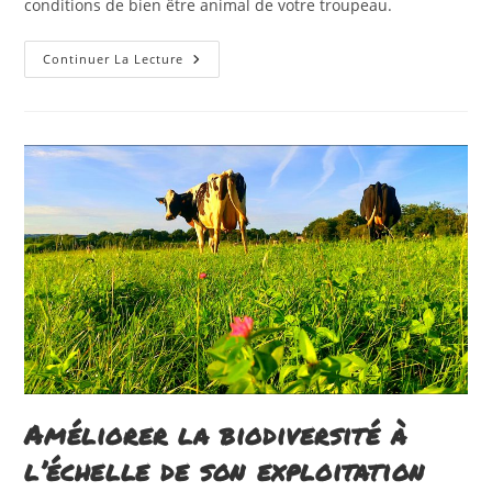
conditions de bien être animal de votre troupeau.
Améliorer
Continuer La Lecture
Les
Conditions
D’élevage
Pour
Améliorer
Le
Bien-
Être
Animal
De
Son
Troupeau
Laitier
Améliorer la biodiversité à
l’échelle de son exploitation