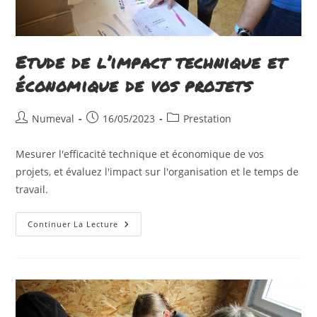
Etude de l’impact technique et
économique de vos projets
Auteur/autrice
Publication
Post
Numeval
16/05/2023
Prestation
de
publiée :
category:
la
Mesurer l'efficacité technique et économique de vos
publication :
projets, et évaluez l'impact sur l'organisation et le temps de
travail.
Etude
Continuer La Lecture
De
L’impact
Technique
Et
Économique
De
Vos
Projets