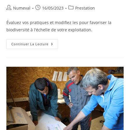
Auteur/autrice
Publication
Post
Numeval
16/05/2023
Prestation
de
publiée :
category:
la
Évaluez vos pratiques et modifiez les pour favoriser la
publication :
biodiversité à l'échelle de votre exploitation.
Améliorer
Continuer La Lecture
La
Biodiversité
À
L’échelle
De
Son
Exploitation