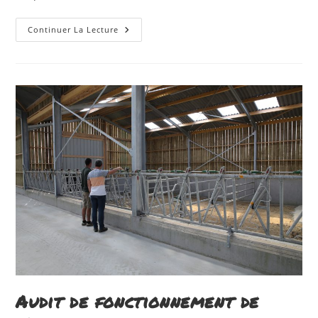
Analyse
Continuer La Lecture
Du
Prix
D’équilibre
Et
Des
Coûts
De
Production
Et
Axes
D’améliorations
Audit de fonctionnement de