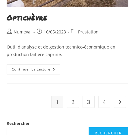
Optichèvre
Auteur/autrice
Publication
Post
Numeval
16/05/2023
Prestation
de
publiée :
category:
la
Outil d'analyse et de gestion technico-économique en
publication :
production laitière caprine.
Optichèvre
Continuer La Lecture
1
2
3
4
Aller à 
Rechercher
RECHERCHER