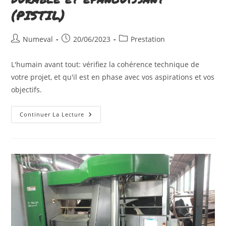
(PISTIL)
Auteur/autrice
Publication
Post
Numeval
20/06/2023
Prestation
de
publiée :
category:
la
L'humain avant tout: vérifiez la cohérence technique de
publication :
votre projet, et qu'il est en phase avec vos aspirations et vos
objectifs.
Construire
Continuer La Lecture
Un
Projet
Cohérent,
Durable
Et
Épanouissant
(PISTIL)