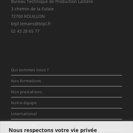
Bureau Technique de Production Laitière
3 chemin de la Futaie
72700 ROUILLON
btpl.lemans@btpl.fr
02 43 28 65 77
Qui sommes nous ?
Nos formations
Nos prestations
Notre équipe
International
Nos ouvrages
Nous respectons votre vie privée