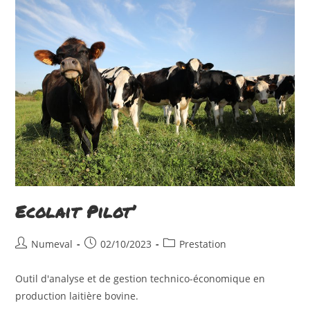
Skip
to
content
Ecolait Pilot’
Auteur/autrice
Publication
Post
Numeval
02/10/2023
Prestation
de
publiée :
category:
la
Outil d'analyse et de gestion technico-économique en
publication :
production laitière bovine.